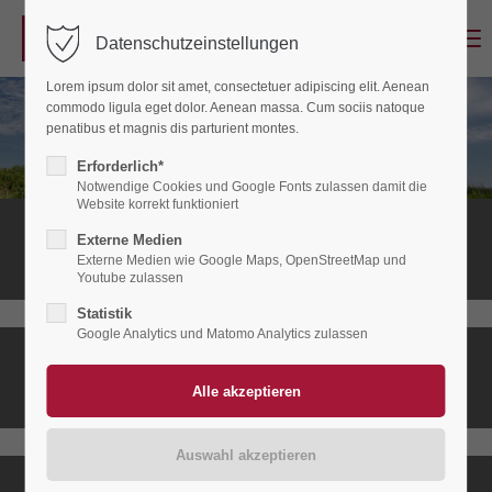
Menu
Datenschutzeinstellungen
Login
Lorem ipsum dolor sit amet, consectetuer adipiscing elit. Aenean
Benutzername
commodo ligula eget dolor. Aenean massa. Cum sociis natoque
penatibus et magnis dis parturient montes.
Erforderlich*
Notwendige Cookies und Google Fonts zulassen damit die
Passwort
Website korrekt funktioniert
Stationäres
Externe Medien
Hospiz
Externe Medien wie Google Maps, OpenStreetMap und
Youtube zulassen
Statistik
Anmelden
Google Analytics und Matomo Analytics zulassen
Ambulanter
Register
|
Lost your password?
Hospizdienst
Support
Lorem ipsum dolor sit amet: