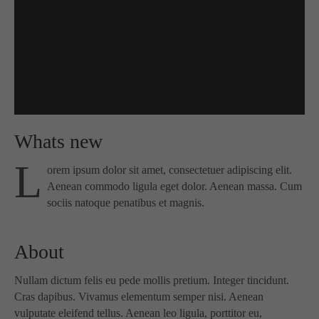
info@yourdomain.com
About us
Lorem ipsum dolor sit amet, consectetuer adipiscing
elit.
Aenean commodo ligula eget dolor. Aenean massa.
Cum sociis natoque penatibus et magnis dis parturient
montes, nascetur ridiculus mus. Donec quam felis,
Whats new
ultricies nec.
L
orem ipsum dolor sit amet, consectetuer adipiscing elit.
Aenean commodo ligula eget dolor. Aenean massa. Cum
sociis natoque penatibus et magnis.
About
Nullam dictum felis eu pede mollis pretium. Integer tincidunt.
Cras dapibus. Vivamus elementum semper nisi. Aenean
vulputate eleifend tellus. Aenean leo ligula, porttitor eu,