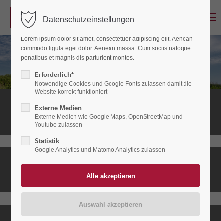
Menu
Datenschutzeinstellungen
Login
Lorem ipsum dolor sit amet, consectetuer adipiscing elit. Aenean
Benutzername
commodo ligula eget dolor. Aenean massa. Cum sociis natoque
penatibus et magnis dis parturient montes.
Erforderlich*
Notwendige Cookies und Google Fonts zulassen damit die
Passwort
Website korrekt funktioniert
Stationäres
Externe Medien
Hospiz
Externe Medien wie Google Maps, OpenStreetMap und
Youtube zulassen
Statistik
Anmelden
Google Analytics und Matomo Analytics zulassen
Ambulanter
Register
|
Lost your password?
Hospizdienst
Support
Lorem ipsum dolor sit amet: