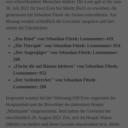
info@yourdomain.com
von schwerkranken Menschen initiiert. Die Lose gab es bis zum
30. Juli 2021 für zwei Euro bei Müritz Buch zu erwerben, die
About us
gemeinsam mit Sebastian Fitzek die Aktion unterstützten. Am
Montag wurden schließlich die Gewinner ausgelost und hier
Lorem ipsum dolor sit amet, consectetuer adipiscing
stehen die Glücklichen:
elit.
„Das Kind" von Sebastian Fitzek: Losnummer: 419
Aenean commodo ligula eget dolor. Aenean massa.
„Die Therapie" von Sebastian Fitzek: Losnummer: 014
Cum sociis natoque penatibus et magnis dis parturient
„Der Augenjäger" von Sebastian Fitzek: Losnummer:
montes, nascetur ridiculus mus. Donec quam felis,
298
ultricies nec.
„Fische die auf Bäume klettern" von Sebastian Fitzek:
Losnummer: 052
„Der Seelenbrecher" von Sebastian Fitzek:
Losnummer: 280
Insgesamt wurden bei der Verlosung 838 Euro zugunsten der
Hospizarbeit und der Bewohner im stationären Hospiz
„Müritzpark“ eingenommen. Jetzt haben die Gewinner bis
einschließlich 29. August 2021 Zeit, sich im Hospiz Waren
(Müritz) zu melden und ihren Gewinn einzufordern bzw. direkt