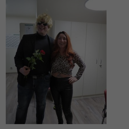
info@yourdomain.com
About us
Lorem ipsum dolor sit amet, consectetuer adipiscing
elit.
Aenean commodo ligula eget dolor. Aenean massa.
Cum sociis natoque penatibus et magnis dis parturient
montes, nascetur ridiculus mus. Donec quam felis,
ultricies nec.