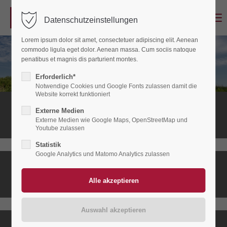
Menu
Datenschutzeinstellungen
Login
Lorem ipsum dolor sit amet, consectetuer adipiscing elit. Aenean
Benutzername
commodo ligula eget dolor. Aenean massa. Cum sociis natoque
penatibus et magnis dis parturient montes.
Erforderlich*
Notwendige Cookies und Google Fonts zulassen damit die
Passwort
Website korrekt funktioniert
Stationäres
Externe Medien
Hospiz
Externe Medien wie Google Maps, OpenStreetMap und
Youtube zulassen
Statistik
Anmelden
Google Analytics und Matomo Analytics zulassen
Ambulanter
Register
|
Lost your password?
Hospizdienst
Support
Lorem ipsum dolor sit amet: