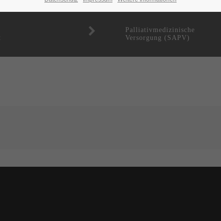
Palliativmedizinische
t
Versorgung (SAPV)