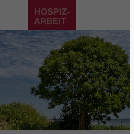
Supp
Login
Lorem ip
Benutzername
2
Passwort
We offer
Mon - F
Anmelden
Register
|
Lost your password?