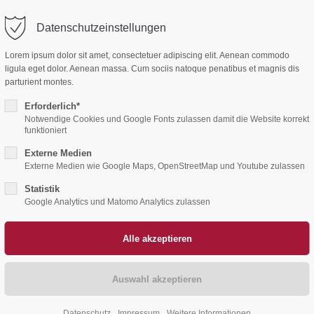
Datenschutzeinstellungen
ort
Get in touch
Home
Aktuelles
Ehrenamt
Lorem ipsum dolor sit amet, consectetuer adipiscing elit. Aenean commodo
sum dolor sit amet:
Cybersteel Inc.
ligula eget dolor. Aenean massa. Cum sociis natoque penatibus et magnis dis
376-293 City Road, Suite 600
parturient montes.
San Francisco, CA 94102
Erforderlich*
4h
Notwendige Cookies und Google Fonts zulassen damit die Website korrekt
funktioniert
/ 365days
Have any questions?
Externe Medien
+44 1234 567 890
Externe Medien wie Google Maps, OpenStreetMap und Youtube zulassen
Drop us a line
Statistik
 support for our customers
info@yourdomain.com
Google Analytics und Matomo Analytics zulassen
ri 8:00am - 5:00pm
(GMT +1)
Datenschutz
Impressum
Weitere Informationen