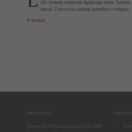
L
elit. Aenean commodo ligula eget dolor. Aenean
massa. Cum sociis natoque penatibus et magnis.
Zurück
DRK Kreisverband Mecklenburgische Seenplatte e.V.
Hospizarbeit
Quick-L
Bereits seit 2001 engagiert sich der DRK
Ambu