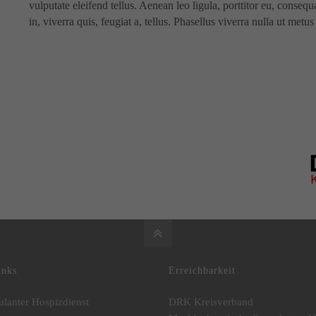
vulputate eleifend tellus. Aenean leo ligula, porttitor eu, conseq
in, viverra quis, feugiat a, tellus. Phasellus viverra nulla ut met
inks
Erreichbarkeit
lanter Hospizdienst
DRK Kreisverband