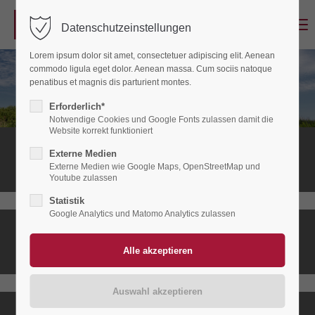
Menu
Datenschutzeinstellungen
Login
Lorem ipsum dolor sit amet, consectetuer adipiscing elit. Aenean
Benutzername
commodo ligula eget dolor. Aenean massa. Cum sociis natoque
penatibus et magnis dis parturient montes.
Erforderlich*
Notwendige Cookies und Google Fonts zulassen damit die
Passwort
Website korrekt funktioniert
Stationäres
Externe Medien
Hospiz
Externe Medien wie Google Maps, OpenStreetMap und
Youtube zulassen
Statistik
Anmelden
Google Analytics und Matomo Analytics zulassen
Ambulanter
Register
|
Lost your password?
Hospizdienst
Support
Lorem ipsum dolor sit amet: