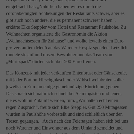
info@yourdomain.com
eingebracht hat. „Natürlich haben wir es durch die
About us
coronabedingten Schließungen der Restaurants schwer, aber es
gibt auch noch andere, die es permanent schwerer haben“,
Lorem ipsum dolor sit amet, consectetuer adipiscing
erklärte Elke Steppler vom Hotel und Restaurant Paulshöhe. Zu
elit.
Weihnachten organisierte die Gastronomin die Aktion
„Weihnachtsessen für Zuhause“ und wollte jeweils einen Euro
Aenean commodo ligula eget dolor. Aenean massa.
pro verkauftem Menü an das Warener Hospiz spenden. Letztlich
Cum sociis natoque penatibus et magnis dis parturient
rundete sie auf und unsere Bewohner und das Team vom
montes, nascetur ridiculus mus. Donec quam felis,
„Müritzpark“ dürfen sich über 500 Euro freuen.
ultricies nec.
Das Konzept- mit jeder verkauften Entenbrust oder Gänsekeule,
mit jeder Portion Hirschgulasch oder Wildschweinbraten sollte
jeweils ein Euro an einige gemeinnützige Einrichtung gehen.
Das sprach sich natürlich schnell bei Stammgästen und jenen,
die es wohl in Zukunft werden, rum. „Wir hatten echt einen
regen Zuspruch“, freute sich Elke Steppler. Gut 250 Mittagessen
wurden in Paulshöhe vorbestellt und sind schließlich über den
Tresen gegangen. „Auch nach den Feiertagen haben sich bei uns
noch Warener und Einwohner aus dem Umland gemeldet und