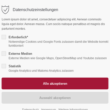
Datenschutzeinstellungen
ort
Get in touch
Home
Aktuelles
Ehrenamt
Lorem ipsum dolor sit amet, consectetuer adipiscing elit. Aenean commodo
sum dolor sit amet:
Cybersteel Inc.
ligula eget dolor. Aenean massa. Cum sociis natoque penatibus et magnis dis
376-293 City Road, Suite 600
parturient montes.
San Francisco, CA 94102
Erforderlich*
4h
Notwendige Cookies und Google Fonts zulassen damit die Website korrekt
funktioniert
/ 365days
Have any questions?
Externe Medien
+44 1234 567 890
Externe Medien wie Google Maps, OpenStreetMap und Youtube zulassen
Drop us a line
Statistik
 support for our customers
info@yourdomain.com
Google Analytics und Matomo Analytics zulassen
ri 8:00am - 5:00pm
(GMT +1)
Datenschutz
Impressum
Weitere Informationen