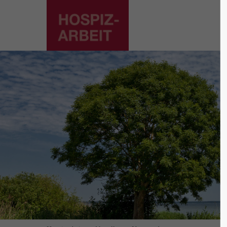
Supp
Login
Lorem ip
Benutzername
2
Passwort
We offer
Mon - F
Anmelden
Register
|
Lost your password?