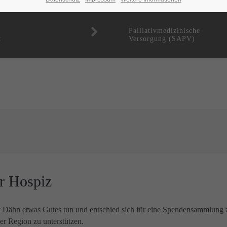
Palliativmedizinische
t
Versorgung (SAPV)
er Hospiz
git Dähn etwas Gutes tun und entschied sich für eine Spendensammlung 
der Region zu unterstützen.