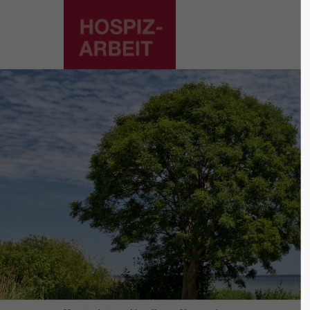
Supp
Login
Lorem ip
Benutzername
2
Passwort
We offer
Mon - F
Anmelden
Register
|
Lost your password?