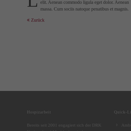
L
elit. Aenean commodo ligula eget dolor. Aenean
massa. Cum sociis natoque penatibus et magnis.
Zurück
DRK Kreisverband Mecklenburgische Seenplatte e.V.
Hospizarbeit
Quick-L
Bereits seit 2001 engagiert sich der DRK
Ambu