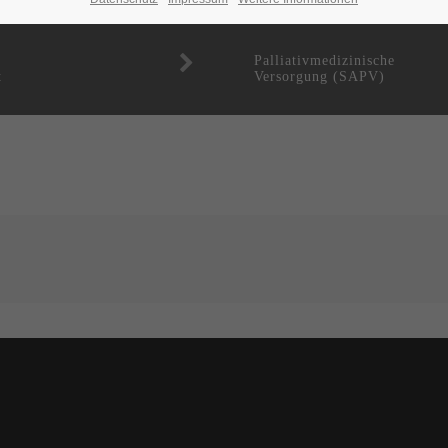
Palliativmedizinische
t
Versorgung (SAPV)