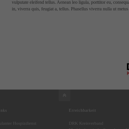
vulputate eleifend tellus. Aenean leo ligula, porttitor eu, conseq
in, viverra quis, feugiat a, tellus. Phasellus viverra nulla ut met
inks
Erreichbarkeit
lanter Hospizdienst
DRK Kreisverband