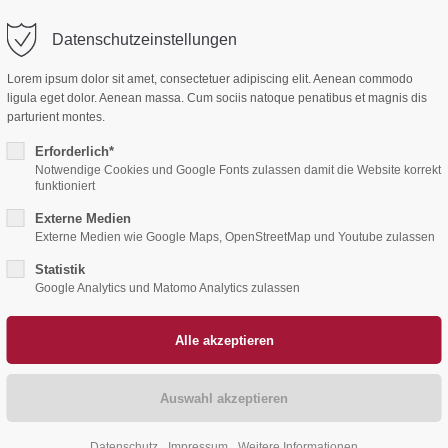
Datenschutzeinstellungen
ort
Get in touch
Home
Aktuelles
Ehrenamt
Lorem ipsum dolor sit amet, consectetuer adipiscing elit. Aenean commodo
sum dolor sit amet:
Cybersteel Inc.
ligula eget dolor. Aenean massa. Cum sociis natoque penatibus et magnis dis
376-293 City Road, Suite 600
parturient montes.
San Francisco, CA 94102
Erforderlich*
4h
Notwendige Cookies und Google Fonts zulassen damit die Website korrekt
funktioniert
/ 365days
Have any questions?
Externe Medien
+44 1234 567 890
Externe Medien wie Google Maps, OpenStreetMap und Youtube zulassen
Drop us a line
Statistik
 support for our customers
info@yourdomain.com
Google Analytics und Matomo Analytics zulassen
ri 8:00am - 5:00pm
(GMT +1)
Datenschutz
Impressum
Weitere Informationen