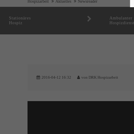
Hospizarbeit
Aktuelles
Newsreader
Stationäres
Ambulanter
Hospiz
Hospizdiens
2016-04-12 16:32
von
DRK Hospizarbeit