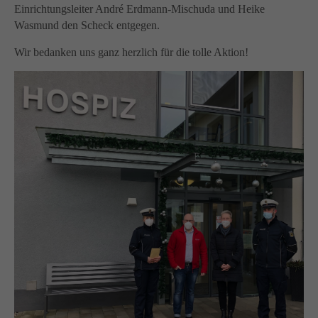
info@yourdomain.com
Einrichtungsleiter André Erdmann-Mischuda und Heike
Wasmund den Scheck entgegen.
About us
Wir bedanken uns ganz herzlich für die tolle Aktion!
Lorem ipsum dolor sit amet, consectetuer adipiscing
elit.
Aenean commodo ligula eget dolor. Aenean massa.
Cum sociis natoque penatibus et magnis dis parturient
montes, nascetur ridiculus mus. Donec quam felis,
ultricies nec.