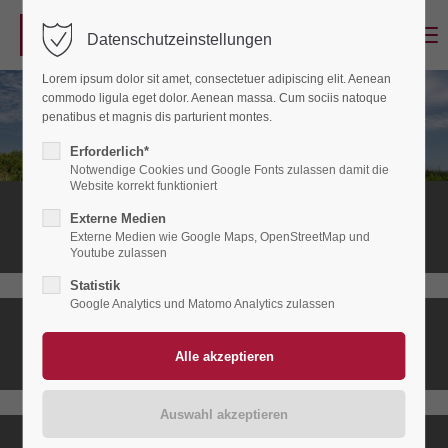
Menu
Datenschutzeinstellungen
Login
Lorem ipsum dolor sit amet, consectetuer adipiscing elit. Aenean
Benutzername
commodo ligula eget dolor. Aenean massa. Cum sociis natoque
penatibus et magnis dis parturient montes.
Erforderlich*
Notwendige Cookies und Google Fonts zulassen damit die
Passwort
Website korrekt funktioniert
Stationäres
Externe Medien
Hospiz
Externe Medien wie Google Maps, OpenStreetMap und
Youtube zulassen
Statistik
Anmelden
Google Analytics und Matomo Analytics zulassen
Ambulanter
Register
|
Lost your password?
Hospizdienst
Support
Lorem ipsum dolor sit amet: