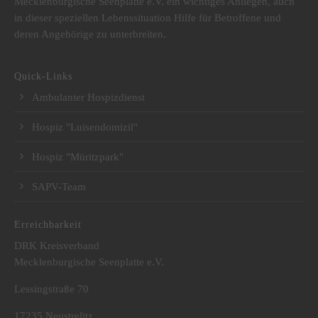
Mecklenburgische Seenplatte e.V. ein wichtiges Anliegen, auch
in dieser speziellen Lebenssituation Hilfe für Betroffene und
deren Angehörige zu unterbreiten.
Quick-Links
Ambulanter Hospizdienst
Hospiz "Luisendomizil"
Hospiz "Müritzpark"
SAPV-Team
Erreichbarkeit
DRK Kreisverband
Mecklenburgische Seenplatte e.V.
Lessingstraße 70
17235 Neustrelitz