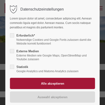
Menu
Datenschutzeinstellungen
Login
Lorem ipsum dolor sit amet, consectetuer adipiscing elit. Aenean
Benutzername
commodo ligula eget dolor. Aenean massa. Cum sociis natoque
penatibus et magnis dis parturient montes.
Erforderlich*
Notwendige Cookies und Google Fonts zulassen damit die
Passwort
Website korrekt funktioniert
Stationäres
Externe Medien
Hospiz
Externe Medien wie Google Maps, OpenStreetMap und
Youtube zulassen
Statistik
Anmelden
Google Analytics und Matomo Analytics zulassen
Ambulanter
Register
|
Lost your password?
Hospizdienst
Support
Lorem ipsum dolor sit amet: