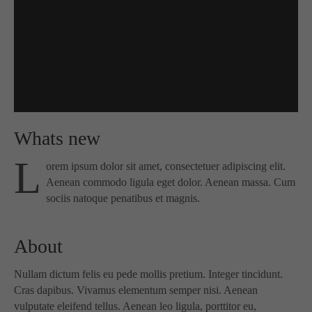
info@yourdomain.com
About us
Lorem ipsum dolor sit amet, consectetuer adipiscing
elit.
Aenean commodo ligula eget dolor. Aenean massa.
Cum sociis natoque penatibus et magnis dis parturient
montes, nascetur ridiculus mus. Donec quam felis,
Whats new
ultricies nec.
L
orem ipsum dolor sit amet, consectetuer adipiscing elit.
Aenean commodo ligula eget dolor. Aenean massa. Cum
sociis natoque penatibus et magnis.
About
Nullam dictum felis eu pede mollis pretium. Integer tincidunt.
Cras dapibus. Vivamus elementum semper nisi. Aenean
vulputate eleifend tellus. Aenean leo ligula, porttitor eu,