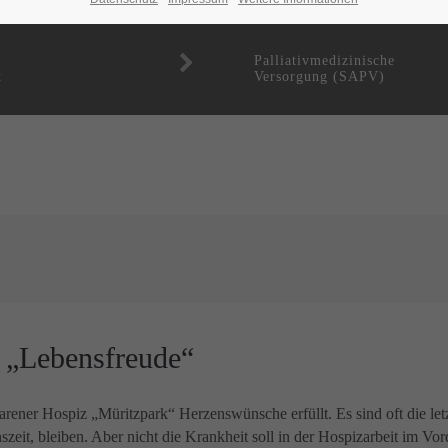
Palliativmedizinische
t
Versorgung (SAPV)
t „Lebensfreude“
arener Hospiz „Müritzpark“ Herzenswünsche erfüllt. Es sind oft die l
it, bleiben. Aber nicht die Krankheit soll in der Hospizarbeit im Vor