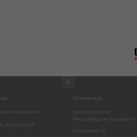
inks
Erreichbarkeit
lanter Hospizdienst
DRK Kreisverband
Mecklenburgische Seenplatte e.V
iz "Luisendomizil"
Lessingstraße 70