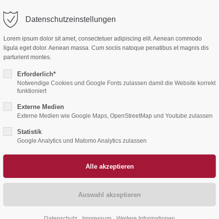
Datenschutzeinstellungen
ort
Get in touch
Home
Aktuelles
Ehrenamt
Lorem ipsum dolor sit amet, consectetuer adipiscing elit. Aenean commodo
sum dolor sit amet:
Cybersteel Inc.
ligula eget dolor. Aenean massa. Cum sociis natoque penatibus et magnis dis
376-293 City Road, Suite 600
parturient montes.
San Francisco, CA 94102
Erforderlich*
4h
Notwendige Cookies und Google Fonts zulassen damit die Website korrekt
funktioniert
/ 365days
Have any questions?
Externe Medien
+44 1234 567 890
Externe Medien wie Google Maps, OpenStreetMap und Youtube zulassen
Drop us a line
Statistik
 support for our customers
info@yourdomain.com
Google Analytics und Matomo Analytics zulassen
ri 8:00am - 5:00pm
(GMT +1)
Datenschutz
Impressum
Weitere Informationen