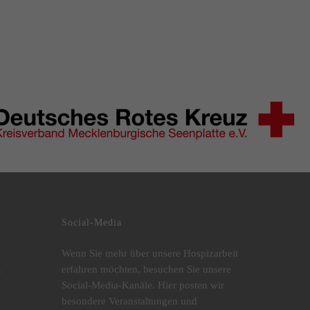
Social-Media
Wenn Sie mehr über unsere Hospizarbeit
.
erfahren möchten, besuchen Sie unsere
Social-Media-Kanäle. Hier posten wir
besondere Veranstaltungen und