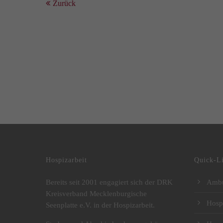
Zurück
DRK Kreisverband Mecklenburgische Seenplatte e.V.
Hospizarbeit
Quick-L
Bereits seit 2001 engagiert sich der DRK
Ambu
Kreisverband Mecklenburgische
Hosp
Seenplatte e.V. in der Hospizarbeit.