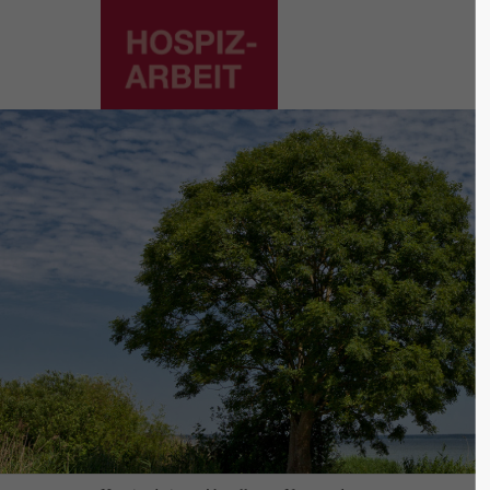
Supp
Login
Lorem ip
Benutzername
2
Passwort
We offer
Mon - F
Anmelden
Register
|
Lost your password?