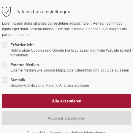
Datenschutzeinstellungen
ort
Get in touch
Home
Aktuelles
Ehrenamt
Lorem ipsum dolor sit amet, consectetuer adipiscing elit. Aenean commodo
sum dolor sit amet:
Cybersteel Inc.
ligula eget dolor. Aenean massa. Cum sociis natoque penatibus et magnis dis
376-293 City Road, Suite 600
parturient montes.
San Francisco, CA 94102
Erforderlich*
4h
Notwendige Cookies und Google Fonts zulassen damit die Website korrekt
funktioniert
/ 365days
Have any questions?
Externe Medien
+44 1234 567 890
Externe Medien wie Google Maps, OpenStreetMap und Youtube zulassen
Drop us a line
Statistik
 support for our customers
info@yourdomain.com
Google Analytics und Matomo Analytics zulassen
ri 8:00am - 5:00pm
(GMT +1)
Datenschutz
Impressum
Weitere Informationen