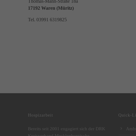
Thomas-Mann-Straße 18a
17192 Waren (Müritz)
Tel. 03991 6319825
DRK Kreisverband Mecklenburgische Seenplatte e.V.
Hospizarbeit
Quick-L
Bereits seit 2001 engagiert sich der DRK
Ambu
Kreisverband Mecklenburgische