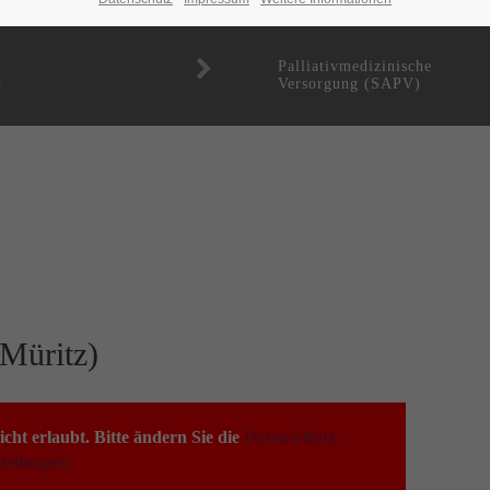
sse & Anfahrt
Palliativmedizinische
t
Versorgung (SAPV)
Müritz)
t erlaubt. Bitte ändern Sie die
Datenschutz-
tellungen