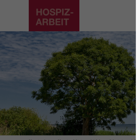
Supp
Login
Lorem ip
Benutzername
2
Passwort
We offer
Mon - F
Anmelden
Register
|
Lost your password?