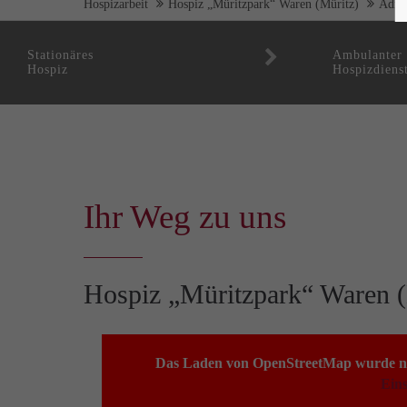
Hospizarbeit
Hospiz „Müritzpark“ Waren (Müritz)
Adre
Stationäres
Ambulanter
Hospiz
Hospizdiens
Ihr Weg zu uns
Hospiz „Müritzpark“ Waren (
Das Laden von OpenStreetMap wurde nich
Eins