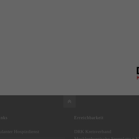
inks
Erreichbarkeit
lanter Hospizdienst
DRK Kreisverband
Mecklenburgische Seenplatte e.V