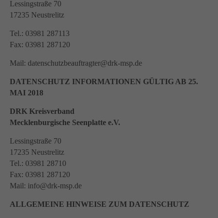
info@yourdomain.com
Lessingstraße 70
17235 Neustrelitz
About us
Tel.: 03981 287113
Lorem ipsum dolor sit amet, consectetuer adipiscing
Fax: 03981 287120
elit.
Mail: datenschutzbeauftragter@drk-msp.de
Aenean commodo ligula eget dolor. Aenean massa.
Cum sociis natoque penatibus et magnis dis parturient
DATENSCHUTZ INFORMATIONEN GÜLTIG AB 25.
montes, nascetur ridiculus mus. Donec quam felis,
MAI 2018
ultricies nec.
DRK Kreisverband
Mecklenburgische Seenplatte e.V.
Lessingstraße 70
17235 Neustrelitz
Tel.: 03981 28710
Fax: 03981 287120
Mail: info@drk-msp.de
ALLGEMEINE HINWEISE ZUM DATENSCHUTZ