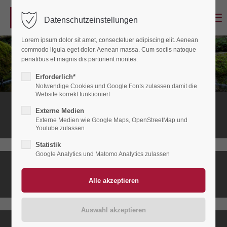
Menu
Datenschutzeinstellungen
Login
Lorem ipsum dolor sit amet, consectetuer adipiscing elit. Aenean
Benutzername
commodo ligula eget dolor. Aenean massa. Cum sociis natoque
penatibus et magnis dis parturient montes.
Erforderlich*
Notwendige Cookies und Google Fonts zulassen damit die
Passwort
Website korrekt funktioniert
Stationäres
Externe Medien
Hospiz
Externe Medien wie Google Maps, OpenStreetMap und
Youtube zulassen
Statistik
Anmelden
Google Analytics und Matomo Analytics zulassen
Ambulanter
Register
|
Lost your password?
Hospizdienst
Support
Lorem ipsum dolor sit amet: