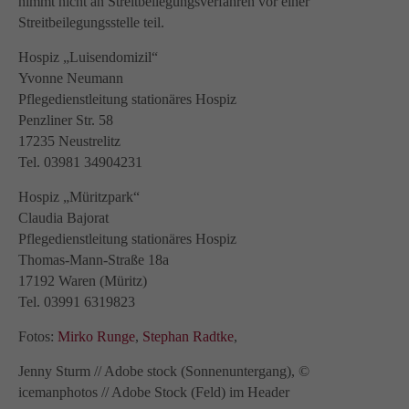
nimmt nicht an Streitbeilegungsverfahren vor einer
Streitbeilegungsstelle teil.
Hospiz „Luisendomizil“
Yvonne Neumann
Pflegedienstleitung stationäres Hospiz
Penzliner Str. 58
17235 Neustrelitz
Tel. 03981 34904231
Hospiz „Müritzpark“
Claudia Bajorat
Pflegedienstleitung stationäres Hospiz
Thomas-Mann-Straße 18a
17192 Waren (Müritz)
Tel. 03991 6319823
Fotos:
Mirko Runge
,
Stephan Radtke
,
Jenny Sturm // Adobe stock (Sonnenuntergang), ©
icemanphotos // Adobe Stock (Feld) im Header