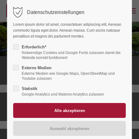
Menu
Datenschutzeinstellungen
Login
Lorem ipsum dolor sit amet, consectetuer adipiscing elit. Aenean
Benutzername
commodo ligula eget dolor. Aenean massa. Cum sociis natoque
penatibus et magnis dis parturient montes.
Erforderlich*
Notwendige Cookies und Google Fonts zulassen damit die
Passwort
Website korrekt funktioniert
Stationäres
Externe Medien
Hospiz
Externe Medien wie Google Maps, OpenStreetMap und
Youtube zulassen
Statistik
Anmelden
Google Analytics und Matomo Analytics zulassen
Ambulanter
Register
|
Lost your password?
Hospizdienst
Support
Lorem ipsum dolor sit amet: