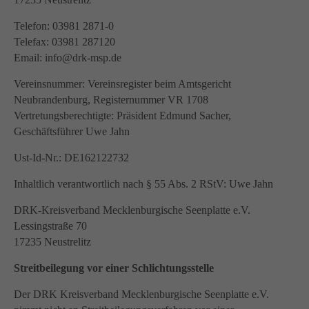
info@yourdomain.com
Telefon: 03981 2871-0
About us
Telefax: 03981 287120
Lorem ipsum dolor sit amet, consectetuer adipiscing
Email: info@drk-msp.de
elit.
Vereinsnummer: Vereinsregister beim Amtsgericht
Aenean commodo ligula eget dolor. Aenean massa.
Neubrandenburg, Registernummer VR 1708
Cum sociis natoque penatibus et magnis dis parturient
Vertretungsberechtigte: Präsident Edmund Sacher,
montes, nascetur ridiculus mus. Donec quam felis,
Geschäftsführer Uwe Jahn
ultricies nec.
Ust-Id-Nr.: DE162122732
Inhaltlich verantwortlich nach § 55 Abs. 2 RStV: Uwe Jahn
DRK-Kreisverband Mecklenburgische Seenplatte e.V.
Lessingstraße 70
17235 Neustrelitz
Streitbeilegung vor einer Schlichtungsstelle
Der DRK Kreisverband Mecklenburgische Seenplatte e.V.