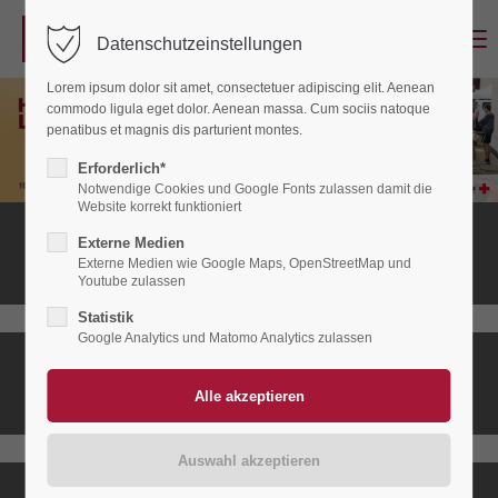
Menu
Datenschutzeinstellungen
Login
Lorem ipsum dolor sit amet, consectetuer adipiscing elit. Aenean
Benutzername
commodo ligula eget dolor. Aenean massa. Cum sociis natoque
penatibus et magnis dis parturient montes.
Erforderlich*
Notwendige Cookies und Google Fonts zulassen damit die
Passwort
Website korrekt funktioniert
Externe Medien
Stationäres
Hospiz
Externe Medien wie Google Maps, OpenStreetMap und
Youtube zulassen
Statistik
Anmelden
Google Analytics und Matomo Analytics zulassen
Ambulanter
Register
|
Lost your password?
Hospizdienst
Support
Lorem ipsum dolor sit amet: