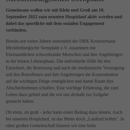
info@yourdomain.com
Gemeinsam wollen wir mit Klein und Groß am 10.
About us
September 2022 zum neunten Hospizlauf aktiv werden und
Lorem ipsum dolor sit amet, consectetuer adipiscing
dabei das sportliche mit dem sozialen Engagement
elit.
verbinden.
Aenean commodo ligula eget dolor. Aenean massa.
Bereits seit vielen Jahren unterstützt der DRK Kreisverband
Cum sociis natoque penatibus et magnis dis parturient
Mecklenburgische Seenplatte e.V. zusammen mit
montes, nascetur ridiculus mus. Donec quam felis,
Ehrenamtlichen schwerkranke Menschen und ihre Angehörigen
ultricies nec.
in der letzten Lebensphase. Die individuelle Hilfe für den
Einzelnen, die Betreuung und auch die medizinische Versorgung
soll den Betroffenen und ihre Angehörigen die Konzentration
auf die wichtigen Dinge ermöglichen und damit Raum fürs
Abschiednehmen schaffen. Eine wichtige Erfahrung, die zum
Leben dazu gehört und die wir uns deshalb zur Aufgabe
gemacht haben.
Ob klein, ob groß – jeder kann einen Beitrag dazu leisten. Auch
bei unserem Hospizlauf, ist das Motto doch „Laufend helfen“. In
einer großen Gemeinschaft können wir eine hohe