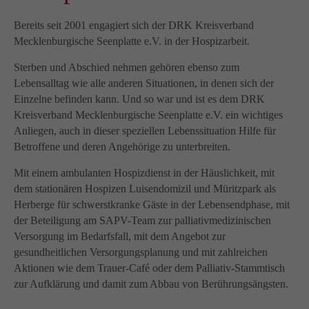
info@yourdomain.com
Bereits seit 2001 engagiert sich der DRK Kreisverband
About us
Mecklenburgische Seenplatte e.V. in der Hospizarbeit.
Lorem ipsum dolor sit amet, consectetuer adipiscing
Sterben und Abschied nehmen gehören ebenso zum
elit.
Lebensalltag wie alle anderen Situationen, in denen sich der
Aenean commodo ligula eget dolor. Aenean massa.
Einzelne befinden kann. Und so war und ist es dem DRK
Cum sociis natoque penatibus et magnis dis parturient
Kreisverband Mecklenburgische Seenplatte e.V. ein wichtiges
montes, nascetur ridiculus mus. Donec quam felis,
Anliegen, auch in dieser speziellen Lebenssituation Hilfe für
ultricies nec.
Betroffene und deren Angehörige zu unterbreiten.
Mit einem ambulanten Hospizdienst in der Häuslichkeit, mit
dem stationären Hospizen Luisendomizil und Müritzpark als
Herberge für schwerstkranke Gäste in der Lebensendphase, mit
der Beteiligung am SAPV-Team zur palliativmedizinischen
Versorgung im Bedarfsfall, mit dem Angebot zur
gesundheitlichen Versorgungsplanung und mit zahlreichen
Aktionen wie dem Trauer-Café oder dem Palliativ-Stammtisch
zur Aufklärung und damit zum Abbau von Berührungsängsten.