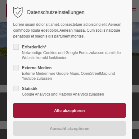
Menu
Datenschutzeinstellungen
Login
Lorem ipsum dolor sit amet, consectetuer adipiscing elit. Aenean
Benutzername
commodo ligula eget dolor. Aenean massa. Cum sociis natoque
penatibus et magnis dis parturient montes.
Erforderlich*
Notwendige Cookies und Google Fonts zulassen damit die
Passwort
Website korrekt funktioniert
Stationäres
Externe Medien
Hospiz
Externe Medien wie Google Maps, OpenStreetMap und
Youtube zulassen
Statistik
Anmelden
Google Analytics und Matomo Analytics zulassen
Ambulanter
Register
|
Lost your password?
Hospizdienst
Support
Lorem ipsum dolor sit amet: