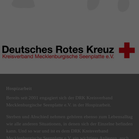
DRK Kreisverband Mecklenburgische Seenplatte e.V.
Hospizarbeit
Bereits seit 2001 engagiert sich der DRK Kreisverband
Mecklenburgische Seenplatte e.V. in der Hospizarbeit.
Sterben und Abschied nehmen gehören ebenso zum Lebensalltag
wie alle anderen Situationen, in denen sich der Einzelne befinden
kann. Und so war und ist es dem DRK Kreisverband
Mecklenburgische Seenplatte e.V. ein wichtiges Anliegen, auch