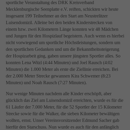
info@yourdomain.com
sportliche Veranstaltung des DRK Kreisverband
Mecklenburgische Seenplatte e.V. reiften, schickten wir heute
About us
insgesamt 199 Teilnehmer an den Start am Neustrelitzer
Luisendomizil. Alleine bei den beiden Kinderstrecken von
Lorem ipsum dolor sit amet, consectetuer adipiscing
einem bzw. zwei Kilometern Länge konnten wir 48 Mädchen
elit.
und Jungen für den Hospizlauf begeistern. Auch wenn es hierbei
Aenean commodo ligula eget dolor. Aenean massa.
nicht vorwiegend um sportliche Höchstleistungen, sondern um
Cum sociis natoque penatibus et magnis dis parturient
den sportlichen Gedanken und um die Bekanntheitssteigerung
montes, nascetur ridiculus mus. Donec quam felis,
der Hospizarbeit ging, gaben unsere jüngsten Sportler alles. So
ultricies nec.
konnten Lena Witzl (4:44 Minuten) und Joel Rausch (4:02
Minuten) die 1.000 Meter als erste die Ziellinie erreichen. Bei
der 2.000 Meter Strecke gewannen Kira Schwemer (8:23
Minuten) und Noah Rausch (7:27 Minuten).
Nur wenige Minuten nachdem alle Kinder erschöpft, aber
glücklich das Ziel am Luisendomizil erreichten, wurde es für die
61 Läufer der 7.000 Meter, für die 52 Sportler der 15 Kilometer
Strecke sowie für die Walker, die sieben Kilometer bewältigen
wollten, ernst. Unser Vereinsvorsitzender Edmund Sacher gab
hierfür den Starschuss. Nun wurde es auch für den anfänglich