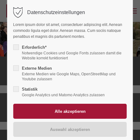
Menu
Datenschutzeinstellungen
Login
Lorem ipsum dolor sit amet, consectetuer adipiscing elit. Aenean
Benutzername
commodo ligula eget dolor. Aenean massa. Cum sociis natoque
penatibus et magnis dis parturient montes.
Erforderlich*
Notwendige Cookies und Google Fonts zulassen damit die
Passwort
Website korrekt funktioniert
Stationäres
Externe Medien
Hospiz
Externe Medien wie Google Maps, OpenStreetMap und
Youtube zulassen
Statistik
Anmelden
Google Analytics und Matomo Analytics zulassen
Ambulanter
Register
|
Lost your password?
Hospizdienst
Support
Lorem ipsum dolor sit amet: