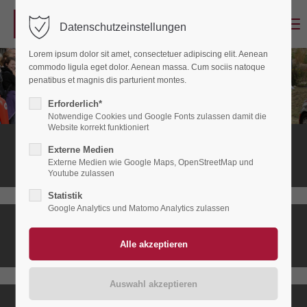
Menu
Datenschutzeinstellungen
Login
Lorem ipsum dolor sit amet, consectetuer adipiscing elit. Aenean
Benutzername
commodo ligula eget dolor. Aenean massa. Cum sociis natoque
penatibus et magnis dis parturient montes.
Erforderlich*
Notwendige Cookies und Google Fonts zulassen damit die
Passwort
Website korrekt funktioniert
Stationäres
Externe Medien
Hospiz
Externe Medien wie Google Maps, OpenStreetMap und
Youtube zulassen
Statistik
Anmelden
Google Analytics und Matomo Analytics zulassen
Ambulanter
Register
|
Lost your password?
Hospizdienst
Support
Lorem ipsum dolor sit amet: