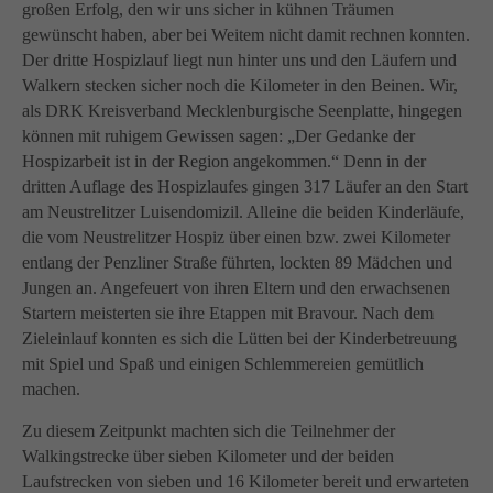
info@yourdomain.com
großen Erfolg, den wir uns sicher in kühnen Träumen
gewünscht haben, aber bei Weitem nicht damit rechnen konnten.
About us
Der dritte Hospizlauf liegt nun hinter uns und den Läufern und
Walkern stecken sicher noch die Kilometer in den Beinen. Wir,
Lorem ipsum dolor sit amet, consectetuer adipiscing
als DRK Kreisverband Mecklenburgische Seenplatte, hingegen
elit.
können mit ruhigem Gewissen sagen: „Der Gedanke der
Aenean commodo ligula eget dolor. Aenean massa.
Hospizarbeit ist in der Region angekommen.“ Denn in der
Cum sociis natoque penatibus et magnis dis parturient
dritten Auflage des Hospizlaufes gingen 317 Läufer an den Start
montes, nascetur ridiculus mus. Donec quam felis,
am Neustrelitzer Luisendomizil. Alleine die beiden Kinderläufe,
ultricies nec.
die vom Neustrelitzer Hospiz über einen bzw. zwei Kilometer
entlang der Penzliner Straße führten, lockten 89 Mädchen und
Jungen an. Angefeuert von ihren Eltern und den erwachsenen
Startern meisterten sie ihre Etappen mit Bravour. Nach dem
Zieleinlauf konnten es sich die Lütten bei der Kinderbetreuung
mit Spiel und Spaß und einigen Schlemmereien gemütlich
machen.
Zu diesem Zeitpunkt machten sich die Teilnehmer der
Walkingstrecke über sieben Kilometer und der beiden
Laufstrecken von sieben und 16 Kilometer bereit und erwarteten