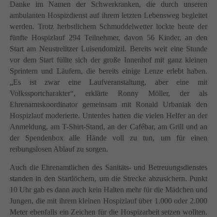
info@yourdomain.com
Danke im Namen der Schwerkranken, die durch unseren
ambulanten Hospizdienst auf ihrem letzten Lebensweg begleitet
About us
werden. Trotz herbstlichem Schmuddelwetter lockte heute der
fünfte Hospizlauf 294 Teilnehmer, davon 56 Kinder, an den
Lorem ipsum dolor sit amet, consectetuer adipiscing
Start am Neustrelitzer Luisendomizil. Bereits weit eine Stunde
elit.
vor dem Start füllte sich der große Innenhof mit ganz kleinen
Aenean commodo ligula eget dolor. Aenean massa.
Sprintern und Läufern, die bereits einige Lenze erlebt haben.
Cum sociis natoque penatibus et magnis dis parturient
„Es ist zwar eine Laufveranstaltung, aber eine mit
montes, nascetur ridiculus mus. Donec quam felis,
Volkssportcharakter“, erklärte Ronny Möller, der als
ultricies nec.
Ehrenamtskoordinator gemeinsam mit Ronald Urbaniak den
Hospizlauf moderierte. Unterdes hatten die vielen Helfer an der
Anmeldung, am T-Shirt-Stand, an der Cafébar, am Grill und an
der Spendenbox alle Hände voll zu tun, um für einen
reibungslosen Ablauf zu sorgen.
Auch die Ehrenamtlichen des Sanitäts- und Betreuungsdienstes
standen in den Startlöchern, um die Strecke abzusichern. Punkt
10 Uhr gab es dann auch kein Halten mehr für die Mädchen und
Jungen, die mit ihrem kleinen Hospizlauf über 1.000 oder 2.000
Meter ebenfalls ein Zeichen für die Hospizarbeit setzen wollten.