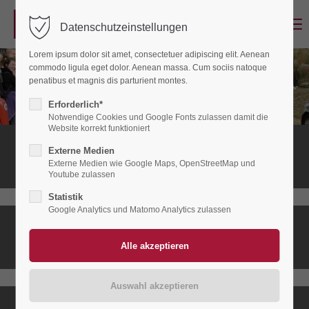
Menu
Datenschutzeinstellungen
Login
Lorem ipsum dolor sit amet, consectetuer adipiscing elit. Aenean
Benutzername
commodo ligula eget dolor. Aenean massa. Cum sociis natoque
penatibus et magnis dis parturient montes.
Erforderlich*
Notwendige Cookies und Google Fonts zulassen damit die
Passwort
Website korrekt funktioniert
Stationäres
Externe Medien
Hospiz
Externe Medien wie Google Maps, OpenStreetMap und
Youtube zulassen
Statistik
Anmelden
Google Analytics und Matomo Analytics zulassen
Ambulanter
Register
|
Lost your password?
Hospizdienst
Support
Lorem ipsum dolor sit amet: