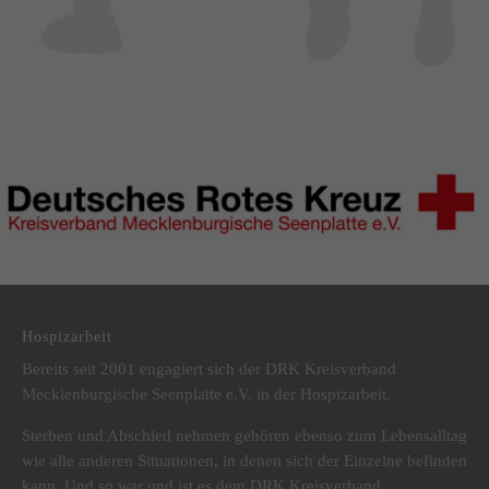
DRK Kreisverband Mecklenburgische Seenplatte e.V.
Hospizarbeit
Bereits seit 2001 engagiert sich der DRK Kreisverband
Mecklenburgische Seenplatte e.V. in der Hospizarbeit.
Sterben und Abschied nehmen gehören ebenso zum Lebensalltag
wie alle anderen Situationen, in denen sich der Einzelne befinden
kann. Und so war und ist es dem DRK Kreisverband