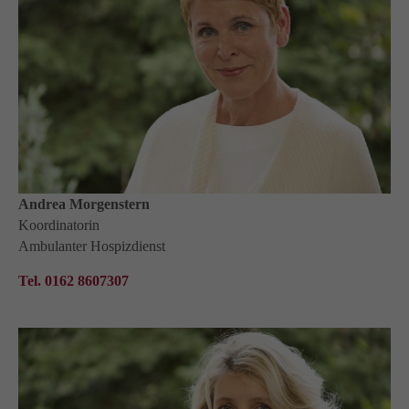
info@yourdomain.com
About us
Lorem ipsum dolor sit amet, consectetuer adipiscing
elit.
Aenean commodo ligula eget dolor. Aenean massa.
Cum sociis natoque penatibus et magnis dis parturient
montes, nascetur ridiculus mus. Donec quam felis,
ultricies nec.
Andrea Morgenstern
Koordinatorin
Ambulanter Hospizdienst
Tel. 0162 8607307