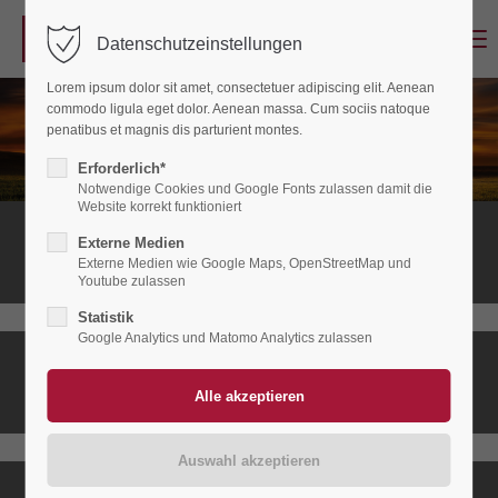
Menu
Datenschutzeinstellungen
Login
Lorem ipsum dolor sit amet, consectetuer adipiscing elit. Aenean
Benutzername
commodo ligula eget dolor. Aenean massa. Cum sociis natoque
penatibus et magnis dis parturient montes.
Erforderlich*
Notwendige Cookies und Google Fonts zulassen damit die
Passwort
Website korrekt funktioniert
Stationäres
Externe Medien
Hospiz
Externe Medien wie Google Maps, OpenStreetMap und
Youtube zulassen
Statistik
Anmelden
Google Analytics und Matomo Analytics zulassen
Ambulanter
Register
|
Lost your password?
Hospizdienst
Support
Lorem ipsum dolor sit amet: