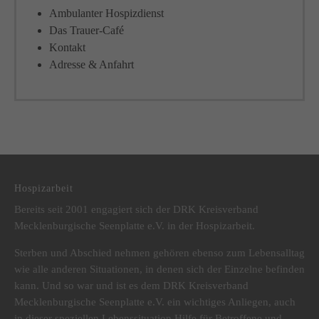
Ambulanter Hospizdienst
Das Trauer-Café
Kontakt
Adresse & Anfahrt
Hospizarbeit
Bereits seit 2001 engagiert sich der DRK Kreisverband
Mecklenburgische Seenplatte e.V. in der Hospizarbeit.
Sterben und Abschied nehmen gehören ebenso zum Lebensalltag
wie alle anderen Situationen, in denen sich der Einzelne befinden
kann. Und so war und ist es dem DRK Kreisverband
Mecklenburgische Seenplatte e.V. ein wichtiges Anliegen, auch
in dieser speziellen Lebenssituation Hilfe für Betroffene und