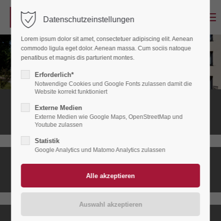
Menu
Datenschutzeinstellungen
Login
Lorem ipsum dolor sit amet, consectetuer adipiscing elit. Aenean
Benutzername
commodo ligula eget dolor. Aenean massa. Cum sociis natoque
penatibus et magnis dis parturient montes.
Erforderlich*
Notwendige Cookies und Google Fonts zulassen damit die
Passwort
Website korrekt funktioniert
Stationäres
Externe Medien
Hospiz
Externe Medien wie Google Maps, OpenStreetMap und
Youtube zulassen
Statistik
Anmelden
Google Analytics und Matomo Analytics zulassen
Ambulanter
Register
|
Lost your password?
Hospizdienst
Support
Lorem ipsum dolor sit amet: