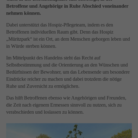
info@yourdomain.com
Betroffene und Angehörige in Ruhe Abschied voneinander
About us
nehmen können.
Lorem ipsum dolor sit amet, consectetuer adipiscing
Dabei unterstützt das Hospiz-Pflegeteam, indem es den
elit.
Betroffenen individuellen Raum gibt. Denn das Hospiz
„Müritzpark“ ist ein Ort, an dem Menschen geborgen leben und
Aenean commodo ligula eget dolor. Aenean massa.
in Würde sterben können.
Cum sociis natoque penatibus et magnis dis parturient
montes, nascetur ridiculus mus. Donec quam felis,
Im Mittelpunkt des Handelns steht das Recht auf
ultricies nec.
Selbstbestimmung und die Orientierung an den Wünschen und
Bedürfnissen der Bewohner, um das Lebensende um besondere
Eindrücke reicher zu machen und dabei trotzdem die nötige
Ruhe und Zuversicht zu ermöglichen.
Das hilft Betroffenen ebenso wie Angehörigen und Freunden,
die Zeit nach eigenem Ermessen sinnvoll zu nutzen, sich zu
verabschieden und loslassen zu können.