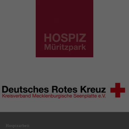
DRK Kreisverband Mecklenburgische Seenplatte e.V.
Hospizarbeit