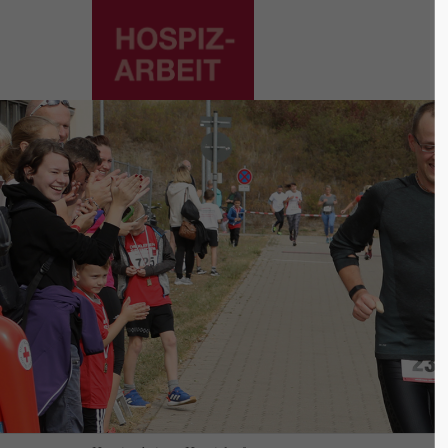
Supp
Login
Lorem ip
Benutzername
2
Passwort
We offer
Mon - F
Anmelden
Register
|
Lost your password?