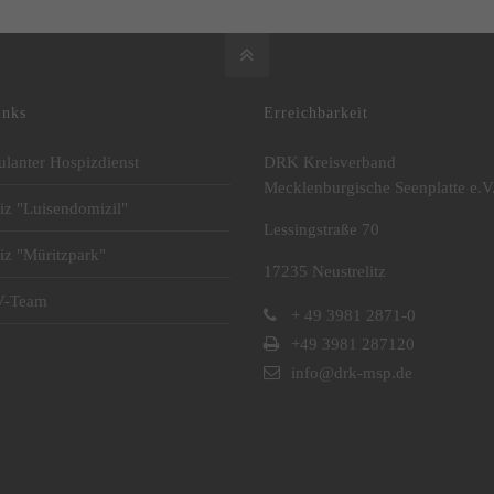
inks
Erreichbarkeit
lanter Hospizdienst
DRK Kreisverband
Mecklenburgische Seenplatte e.V
iz "Luisendomizil"
Lessingstraße 70
iz "Müritzpark"
17235 Neustrelitz
V-Team
+ 49 3981 2871-0
+49 3981 287120
info@drk-msp.de