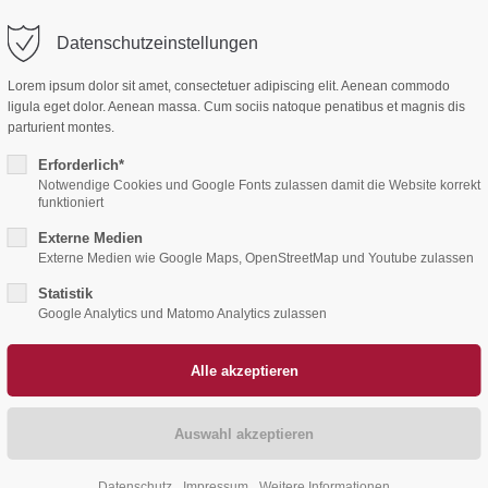
Datenschutzeinstellungen
ort
Get in touch
Home
Aktuelles
Ehrenamt
Lorem ipsum dolor sit amet, consectetuer adipiscing elit. Aenean commodo
sum dolor sit amet:
Cybersteel Inc.
ligula eget dolor. Aenean massa. Cum sociis natoque penatibus et magnis dis
376-293 City Road, Suite 600
parturient montes.
San Francisco, CA 94102
Erforderlich*
4h
Notwendige Cookies und Google Fonts zulassen damit die Website korrekt
funktioniert
/ 365days
Have any questions?
Externe Medien
+44 1234 567 890
Externe Medien wie Google Maps, OpenStreetMap und Youtube zulassen
Drop us a line
Statistik
 support for our customers
info@yourdomain.com
Google Analytics und Matomo Analytics zulassen
ri 8:00am - 5:00pm
(GMT +1)
Datenschutz
Impressum
Weitere Informationen