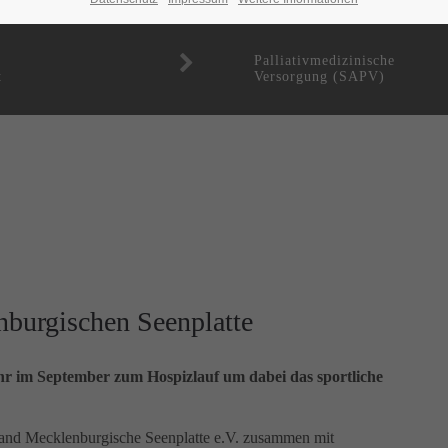
Palliativmedizinische
t
Versorgung (SAPV)
nburgischen Seenplatte
hr im September zum Hospizlauf um dabei das sportliche
rband Mecklenburgische Seenplatte e.V. zusammen mit