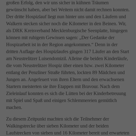
info@yourdomain.com
großen Erfolg, den wir uns sicher in kühnen Träumen
gewünscht haben, aber bei Weitem nicht damit rechnen konnten.
About us
Der dritte Hospizlauf liegt nun hinter uns und den Läufern und
Walkern stecken sicher noch die Kilometer in den Beinen. Wir,
Lorem ipsum dolor sit amet, consectetuer adipiscing
als DRK Kreisverband Mecklenburgische Seenplatte, hingegen
elit.
können mit ruhigem Gewissen sagen: „Der Gedanke der
Aenean commodo ligula eget dolor. Aenean massa.
Hospizarbeit ist in der Region angekommen.“ Denn in der
Cum sociis natoque penatibus et magnis dis parturient
dritten Auflage des Hospizlaufes gingen 317 Läufer an den Start
montes, nascetur ridiculus mus. Donec quam felis,
am Neustrelitzer Luisendomizil. Alleine die beiden Kinderläufe,
ultricies nec.
die vom Neustrelitzer Hospiz über einen bzw. zwei Kilometer
entlang der Penzliner Straße führten, lockten 89 Mädchen und
Jungen an. Angefeuert von ihren Eltern und den erwachsenen
Startern meisterten sie ihre Etappen mit Bravour. Nach dem
Zieleinlauf konnten es sich die Lütten bei der Kinderbetreuung
mit Spiel und Spaß und einigen Schlemmereien gemütlich
machen.
Zu diesem Zeitpunkt machten sich die Teilnehmer der
Walkingstrecke über sieben Kilometer und der beiden
Laufstrecken von sieben und 16 Kilometer bereit und erwarteten