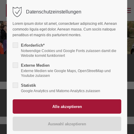
Menu
Datenschutzeinstellungen
Login
Lorem ipsum dolor sit amet, consectetuer adipiscing elit. Aenean
Benutzername
commodo ligula eget dolor. Aenean massa. Cum sociis natoque
penatibus et magnis dis parturient montes.
Erforderlich*
Notwendige Cookies und Google Fonts zulassen damit die
Passwort
Website korrekt funktioniert
Stationäres
Externe Medien
Hospiz
Externe Medien wie Google Maps, OpenStreetMap und
Youtube zulassen
Statistik
Anmelden
Google Analytics und Matomo Analytics zulassen
Ambulanter
Register
|
Lost your password?
Hospizdienst
Support
Lorem ipsum dolor sit amet: