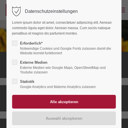
Menu
Datenschutzeinstellungen
Login
Lorem ipsum dolor sit amet, consectetuer adipiscing elit. Aenean
Benutzername
commodo ligula eget dolor. Aenean massa. Cum sociis natoque
penatibus et magnis dis parturient montes.
Erforderlich*
Notwendige Cookies und Google Fonts zulassen damit die
Passwort
Website korrekt funktioniert
Stationäres
Externe Medien
Hospiz
Externe Medien wie Google Maps, OpenStreetMap und
Youtube zulassen
Statistik
Anmelden
Google Analytics und Matomo Analytics zulassen
Ambulanter
Register
|
Lost your password?
Hospizdienst
Support
Lorem ipsum dolor sit amet: