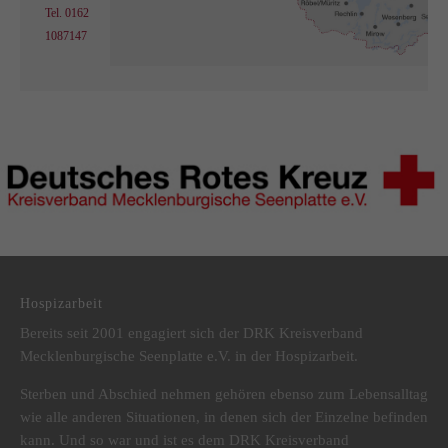
Tel. 0162
1087147
DRK Kreisverband Mecklenburgische Seenplatte e.V.
Hospizarbeit
Bereits seit 2001 engagiert sich der DRK Kreisverband
Mecklenburgische Seenplatte e.V. in der Hospizarbeit.
Sterben und Abschied nehmen gehören ebenso zum Lebensalltag
wie alle anderen Situationen, in denen sich der Einzelne befinden
kann. Und so war und ist es dem DRK Kreisverband